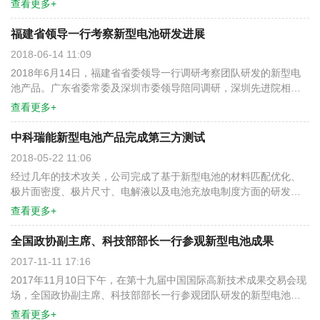
查看更多+
技术优势及开发进度。新型电池产品采用高容量、低成本的负极材
料将显著提升能量密度，并降低成本，且具有宽温域、环保易回收
福建省领导一行考察新型电池研发进展
等优势，在电动自行车、滑板车、医疗设备、小家电类、备用电
2018-06-14 11:09
源、家庭及光伏储能、通讯储能、新能源汽车等应用场景具有良好
2018年6月14日，福建省省委领导一行调研考察团队研发的新型电
的市场应用前景。目前公司电池产品性能已通过第三方检测，将陆
池产品。广东省委常委及深圳市委领导陪同调研，深圳先进院相关
续开展电池的生产和销售。
领导接待来宾。 团队负责人详细介绍了新型电池技术优势及开发进
查看更多+
度。新型电池产品采用高容量、低成本的负极材料将显著提升能量
密度，并降低成本，且具有宽温域、环保易回收等优势，在电动自
中科瑞能新型电池产品完成第三方测试
行车、滑板车、医疗设备、小家电类、备用电源、家庭及光伏储
2018-05-22 11:06
能、通讯储能、新能源汽车等应用场景具有良好的市场应用前景。
经过几年的技术攻关，公司完成了基于新型电池的材料匹配优化、
极片面密度、极片尺寸、电解液以及电池充放电制度方面的研发工
作。2018年4月，公司将研发的新型电池产品送往中国电子技术标准
查看更多+
化研究院赛西实验室（CESI）进行检测，结论为新型电池符合安全
及循环性能要求。 公司将进一步提升电池的能量密度、循环性能、
全国政协副主席、科技部部长一行参观新型电池成果
高低温性能等综合性能，并开展产品化工作，通过与市场团队合
2017-11-11 17:16
作，进行电池的生产和销售。
2017年11月10日下午，在第十九届中国国际高新技术成果交易会现
场，全国政协副主席、科技部部长一行参观团队研发的新型电池产
品，研发团队负责人向其详细介绍了新型高容量电池的最近研究进
查看更多+