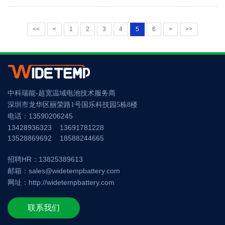
展。新型电池产品采用高容量、低成本的负极材料将显著提升能量
密度，并降低成本，且具有宽温域、环保易回收等优势，在电动自
行车、滑板车、医疗设备、小家电类、备用电源、家庭及光伏储
<<
<
1
2
3
4
5
6
>
>>
能、通讯储能、新能源汽车等应用场景具有良好的市场应用前...
中科瑞能-超宽温域电池技术服务商
深圳市龙华区丽荣路1号国乐科技园5栋8楼
电话：13590206245
13428936323 13691781228
13528869692 18588244665
招聘HR：13825389613
邮箱：
sales@widetempbattery.com
网址：
http://widetempbattery.com
联系我们