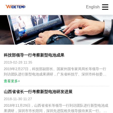
English
科技部领导一行考察新型电池成果
2019-02-28 11:35
2019年2月27日，科技部副部长、国家外国专家局局长等领导一行
到访团队进行新型电池成果调研，广东省科技厅、深圳市科创委领
导陪同调研。深圳先进院相关领导接待来宾一行。 ​团队负责人详细
查看更多+
介绍了新型电池技术优势及开发进度。新型电池产品采用高容量、
低成本的负极材料将显著提升能量密度，并降低成本，且具有宽温
山西省省长一行考察新型电池研发进展
域、环保易回收等优势，在电动自行车、滑板车、医疗设备、小家
2018-11-30 11:27
电类、备用电源、家庭及光伏储能、通讯储能、新能源汽车等应用
2018年11月29日，山西省省长等领导一行到访团队进行新型电池成
场景具有良好的市场应用前景。目前公司已开发出多种型号规格的
果调研，深圳市市长陪同，深圳先进院相关领导接待来宾一行。 团
圆柱及软包电芯产品及模组，并已通过第三方性能检测，已进入市