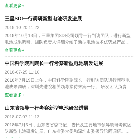
队负责人详细介绍了新型电池技术优势及最新开发进展。新型电池
场推广和销售阶段。
查看更多+
产品采用高容量、低成本的负极材料，显著提升能量密度，并降低
成本，且具有宽温域、环保易回收等优势，在电动自行车、滑板
三星SDI一行调研新型电池研发进展
车、医疗设备、小家电类、备用电源、家庭及光伏储能、通讯储
2018-10-20 11:22
能、新能源汽车等场景具有良好的市场应用前景。
2018年10月18日，三星集团SDI公司领导一行到访团队，进行新型
电池成果调研。团队负责人详细介绍了新型电池技术优势及产品开
发进度。新型电池产品采用高容量、低成本的新型负极材料，将显
查看更多+
著提升电池能量密度，并大幅降低电池原料及制造成本，且具有宽
温域、环保易回收等优势。这种新型电池在电动自行车、滑板车、
中国科学院副院长一行考察新型电池研发进展
医疗设备、小家电类、备用电源、家庭及光伏储能、通讯储能、新
2018-07-25 11:16
能源汽车等场景均具有广阔的市场应用前景。现阶段公司已开发出
2018年7月19日上午，中国科学院副院长一行到访团队进行新型电
多种型号规格的圆柱及软包电芯产品及模组，并已通过第三方性能
池成果调研，深圳先进院相关领导接待来宾一行。 研发团队负责人
检测，将陆续开展市场推广和销售。
向调研团一行介绍了新型电池技术优势及新型电池研发进度。新型
查看更多+
电池产品采用高容量、低成本的负极材料将显著提升能量密度，并
降低成本，且具有宽温域、环保易回收等优势，在电动自行车、滑
山东省领导一行考察新型电池研发进展
板车、医疗设备、小家电类、备用电源、家庭及光伏储能、通讯储
2018-07-07 11:13
能、新能源汽车等应用场景具有良好的市场应用前景。目前公司已
2018年7月6日，山东省省委书记、省长及主要地市领导调研考察团
开发出多种型号规格的圆柱及软包电芯产品及模组，电池产品性能
队新型电池研发进展。广东省委常委和深圳市委领导陪同调研。深
已通过第三方检测，将陆续开展电池的生产和销售。
圳先进院相关领导接待来宾。 研发团队负责人详细介绍了新型电池